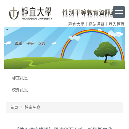
跳
到
主
要
靜宜大學
｜
網站導覽
｜
登入管理
內
容
區
塊
靜宜訊息
校外訊息
首頁
靜宜訊息