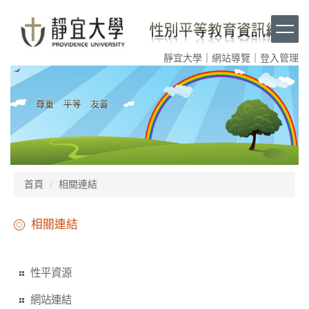
跳
到
主
要
靜宜大學
｜
網站導覽
｜
登入管理
內
容
區
塊
首頁
相關連結
相關連結
性平資源
網站連結