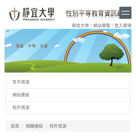
跳
到
主
要
靜宜大學
｜
網站導覽
｜
登入管理
內
容
區
塊
性平資源
網站連結
校外資源
首頁
相關連結
校外資源