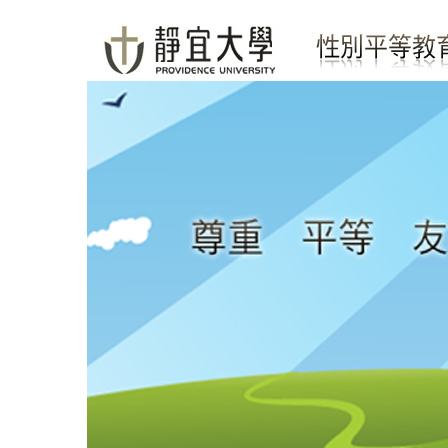
跳
到
主
要
內
容
區
塊