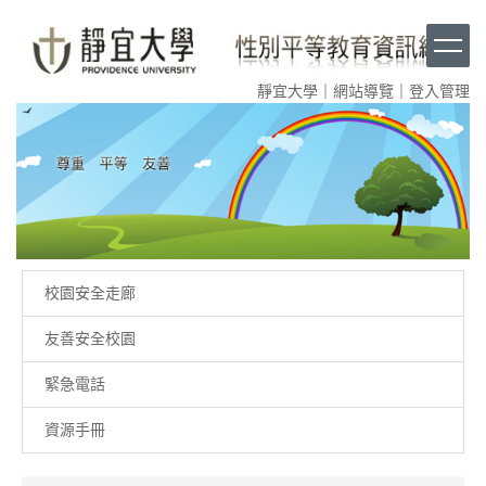
跳
到
主
要
靜宜大學
｜
網站導覽
｜
登入管理
內
容
區
塊
校園安全走廊
友善安全校園
緊急電話
資源手冊