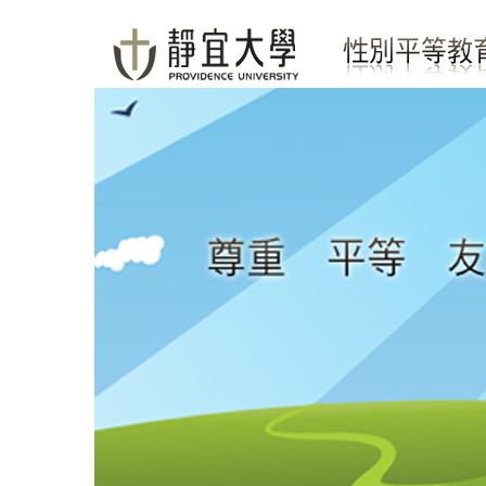
跳
到
主
要
內
容
區
塊